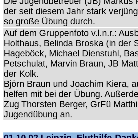
Die Jugendbetreuer (JB) Markus P
der seit diesem Jahr stark verjü
so große Übung durch.
Auf dem Gruppenfoto v.l.n.r.: Aus
Holthaus, Belinda Broska (in der S
Hageböck, Michael Dienstuhl, Ba
Petschulat, Marvin Braun, JB Matt
der Kolk.
Björn Braun und Joachim Kiera, a
helfen mit bei der Übung. Außer
Zug Thorsten Berger, GrFü Matth
Jugendübung an.
01.10.02 Leipzig. Fluthilfe-Dan