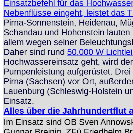
Einsatzbefehl für das Hochwasser
Nebenflüsse eingeht, leistet das 
Pirna-Sonnenstein, Heidenau, Mügl
Schandau und Hohenstein lauten d
allem wegen seiner Beleuchtung
Daher sind rund
50.000 W Lichtle
Hochwassereinsatz geht, wird de
Pumpenleistung aufgerüstet. Drei
Pirna (Sachsen) vor Ort, außerde
Lauenburg (Schleswig-Holstein 
Einsatz.
Alles über die Jahrhundertflut a
Im Einsatz sind OB Sven Annowsky
Gunnar Breinig, ZFü Friedhelm Br